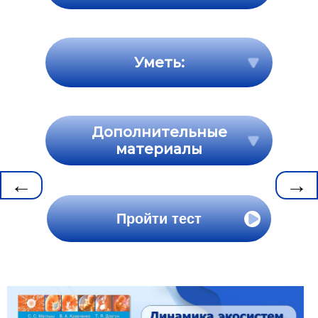
Уметь:
Дополнительные
материалы
←
→
Пройти тест