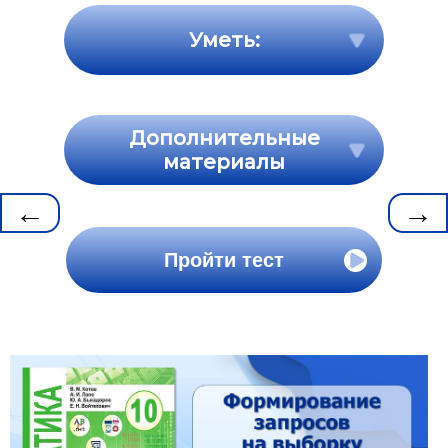
Уметь:
Дополнительные
материалы
←
→
Пройти тест