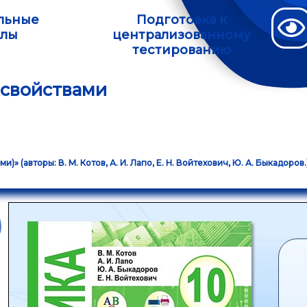
льные
Подготовка к
алы
централизованному
тестированию
 свойствами
 (авторы: В. М. Котов, А. И. Лапо, Е. Н. Войтехович, Ю. А. Быкадоров.