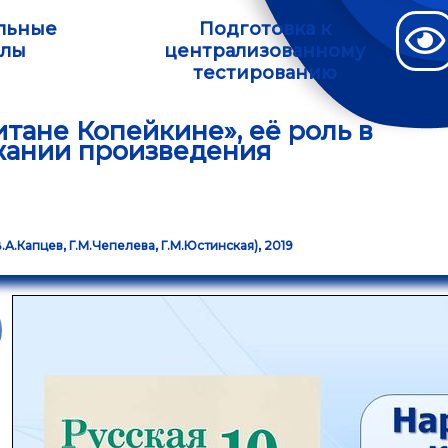
льные
Подготовка к
алы
централизованному
тестированию
итане Копейкине», её роль в
жании произведения
В.А.Капцев, Г.М.Чепелева, Г.М.Юстинская), 2019