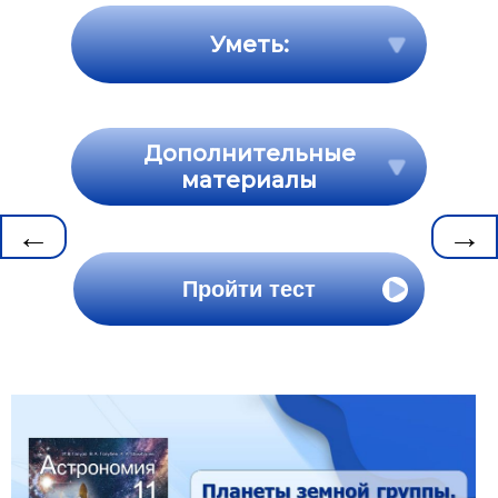
Уметь:
Дополнительные
материалы
←
→
Пройти тест