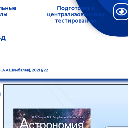
льные
Подготовка к
алы
централизованному
тестированию
зд
в, А.А.Шимбалёв), 2021 § 22