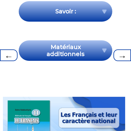
Savoir :
Matériaux
←
→
additionnels