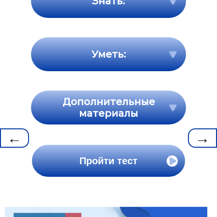
Знать:
Уметь:
Дополнительные
материалы
←
→
Пройти тест