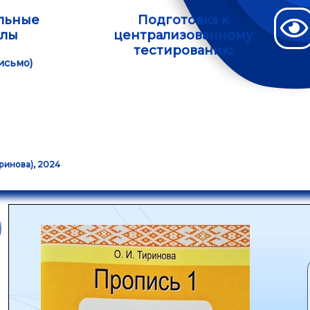
льные
Подготовка к
алы
централизованному
тестированию
исьмо)
иринова), 2024