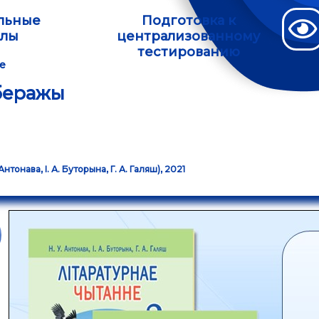
льные
Подготовка к
алы
централизованному
тестированию
е
 беражы
нтонава, І. А. Буторына, Г. А. Галяш), 2021