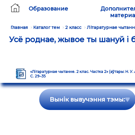
Образование
Дополните
матери
Главная
Каталог тем
2 класс
Літаратурнае чытанн
Усё роднае, жывое ты шануй і
«Літаратурнае чытанне. 2 клас. Частка 2» (аўтары: Н. У. А
С. 29–35
Вынік вывучэння тэмы: