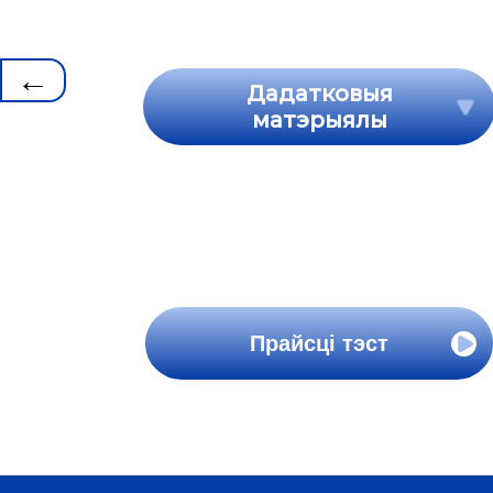
←
Дадатковыя
матэрыялы
Прайсці тэст