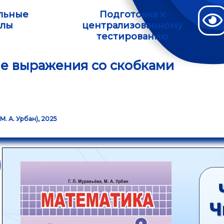
льные
Подготовка к
алы
централизованному
тестированию
е выражения со скобками
 М. А. Урбан), 2025