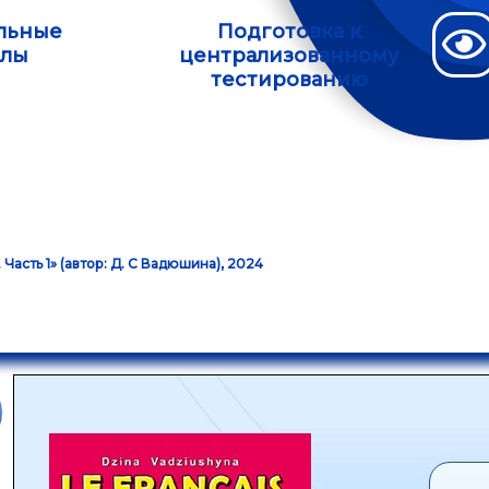
льные
Подготовка к
алы
централизованному
тестированию
Часть 1» (автор: Д. С Вадюшина), 2024