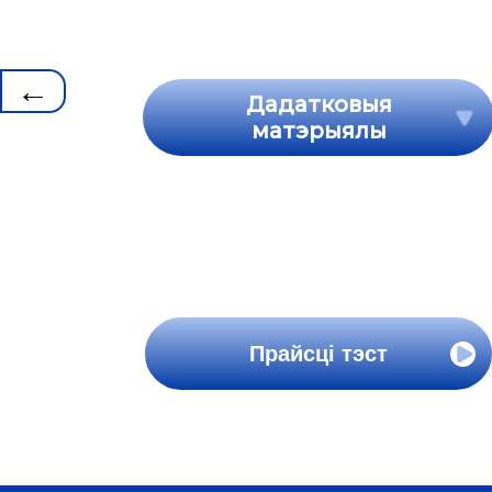
←
Дадатковыя
матэрыялы
Прайсці тэст