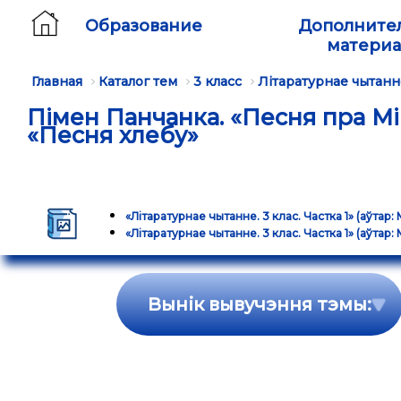
Образование
Дополните
матери
Главная
Каталог тем
3 класс
Літаратурнае чытанн
Пiмен Панчанка. «Песня пра Мi
«Песня хлебу»
«Літаратурнае чытанне. 3 клас. Частка 1» (аўтар: 
«Літаратурнае чытанне. 3 клас. Частка 1» (аўтар: 
Вынік вывучэння тэмы: