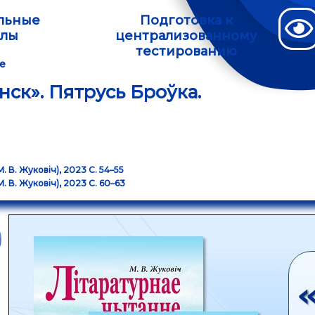
льные
Подготовка к
алы
централизованному
тестированию
е
нск». Пятрусь Броўка.
М. В. Жуковіч), 2023 С. 54–55
М. В. Жуковіч), 2023 С. 60–63