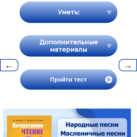
Уметь:
Дополнительные
материалы
←
→
Пройти тест