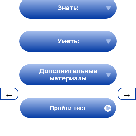
Знать:
Уметь:
Дополнительные
материалы
←
→
Пройти тест