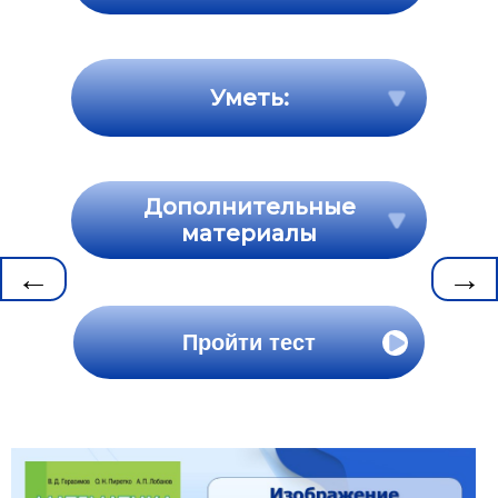
Уметь:
Дополнительные
материалы
←
→
Пройти тест