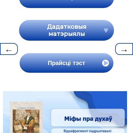
Дадатковыя
матэрыялы
←
→
Прайсці тэст