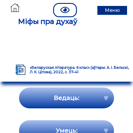
Меню
Міфы пра духаў
«Беларуская літаратура. 6 клас» (аўтары: А. І. Бельскі,
Л. К. Цітова), 2022, с. 37–41
Ведаць:
Умець: