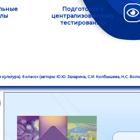
льные
Подготовка к
алы
централизованному
тестированию
льтура). 6 класс» (авторы: Ю.Ю. Захарина, С.И. Колбышева, Н.С. Волонц