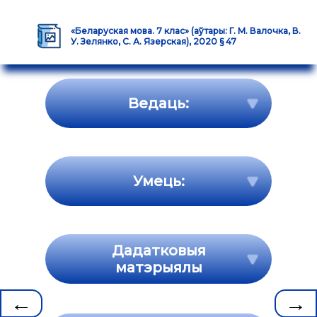
«Беларуская мова. 7 клас» (аўтары: Г. М. Валочка, В.
У. Зелянко, С. А. Язерская), 2020 § 47
Ведаць:
Умець:
Дадатковыя
матэрыялы
←
→