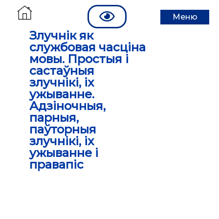
Меню
Злучнік як
службовая часціна
мовы. Простыя і
састаўныя
злучнікі, іх
ужыванне.
Адзіночныя,
парныя,
паўторныя
злучнікі, іх
ужыванне і
правапіс