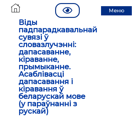
Меню
Віды
падпарадкавальнай
сувязі ў
словазлучэнні:
дапасаванне,
кіраванне,
прымыканне.
Асаблівасці
дапасавання і
кіравання ў
беларускай мове
(у параўнанні з
рускай)