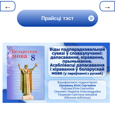
←
→
Прайсці тэст