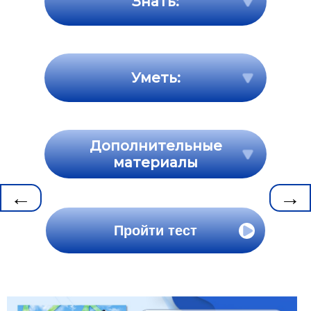
Знать:
Уметь:
Дополнительные
материалы
←
→
Пройти тест