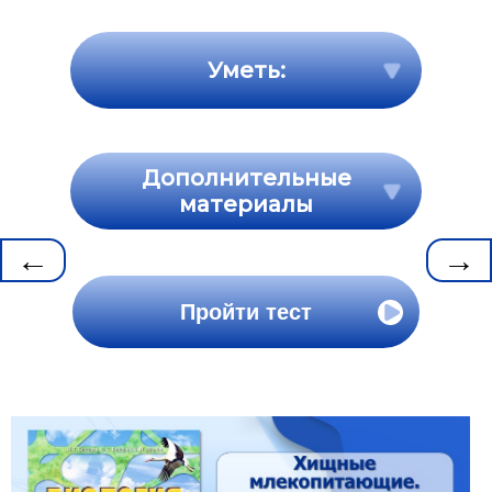
Уметь:
Дополнительные
материалы
←
→
Пройти тест