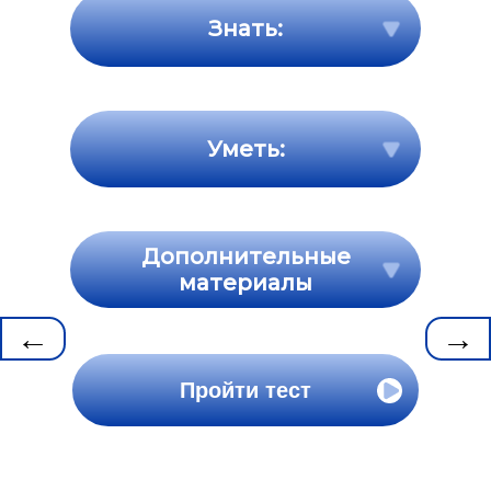
Знать:
Уметь:
Дополнительные
материалы
←
→
Пройти тест