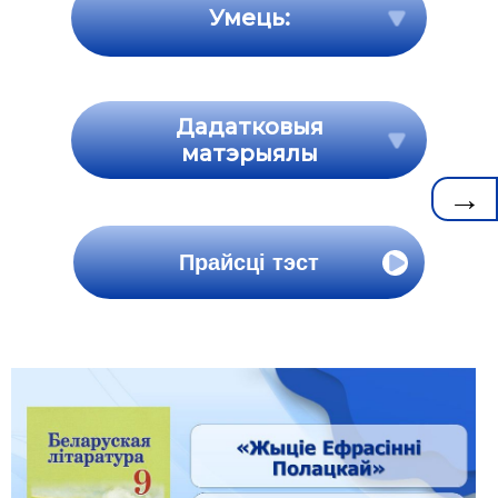
Умець:
Дадатковыя
матэрыялы
→
Прайсці тэст