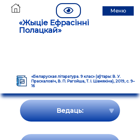
Меню
«Жыціе Ефрасінні
Полацкай»
«Беларуская літаратура. 9 клас» (аўтары: В. У.
Праскаловіч, В. П. Рагойша, Т. І. Шамякіна), 2019, с. 9–
16
Ведаць: