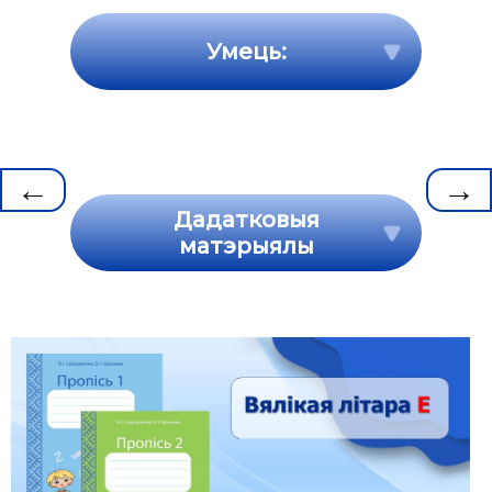
Умець:
←
→
Дадатковыя
матэрыялы