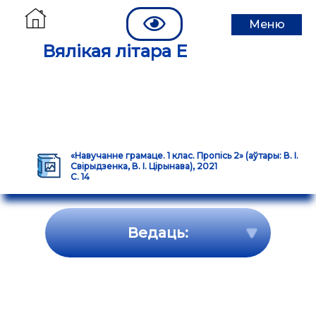
Меню
Вялікая літара Е
«Навучанне грамаце. 1 клас. Пропісь 2» (аўтары: В. І.
Свірыдзенка, В. І. Цірынава), 2021
С. 14
Ведаць: