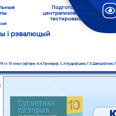
льные
Подготовка к
алы
централизованному
тестированию
орыя
еты і рэвалюцый
 ст. 10 клас» (аўтары: А.А.Прохараў, С.А.Кудраўцава, Г.Э.Давідоўская, Л