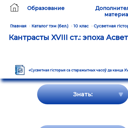
Образование
Дополните
матери
Главная
Каталог тэм (бел.)
10 клас
Сусветная гіст
Кантрасты XVIII ст.: эпоха Асв
«Сусветная гісторыя са старажытных часоў да канца XVІІІ
Знать: