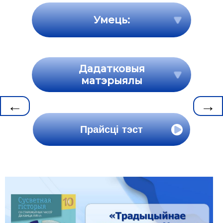
Умець:
Дадатковыя
матэрыялы
←
→
Прайсці тэст