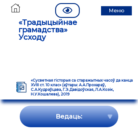
Меню
«Традыцыйнае
грамадства»
Усходу
«Сусветная гісторыя са старажытных часоў да канца
XVІІІ ст. 10 клас» (аўтары: А.А.Прохараў,
С.А.Кудраўцава, Г.Э.Давідоўская, Л.А.Козік,
Н.У.Кошалева), 2019
Ведаць: