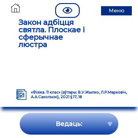
Меню
Закон адбіцця
святла. Плоскае і
сферычнае
люстра
«Фізіка. 11 клас» (аўтары: В.У.Жылко, Л.Р.Марковіч,
А.А.Сакольскі), 2021 § 17, 18
Ведаць: