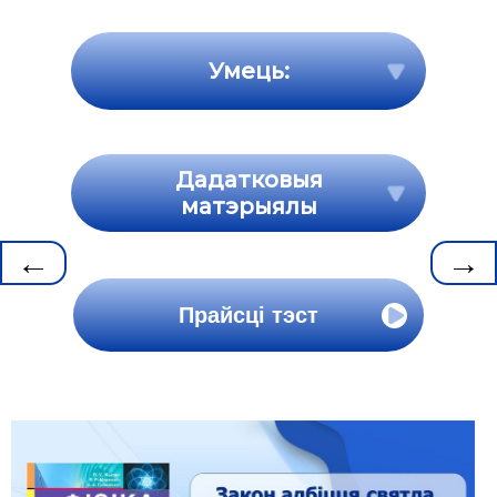
Умець:
Дадатковыя
матэрыялы
←
→
Прайсці тэст