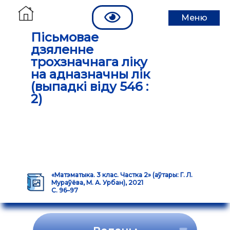
Меню
Пісьмовае
дзяленне
трохзначнага ліку
на адназначны лік
(выпадкі віду 546 :
2)
«Матэматыка. 3 клас. Частка 2» (аўтары: Г. Л.
Мураўёва, М. А. Урбан), 2021
С. 96–97