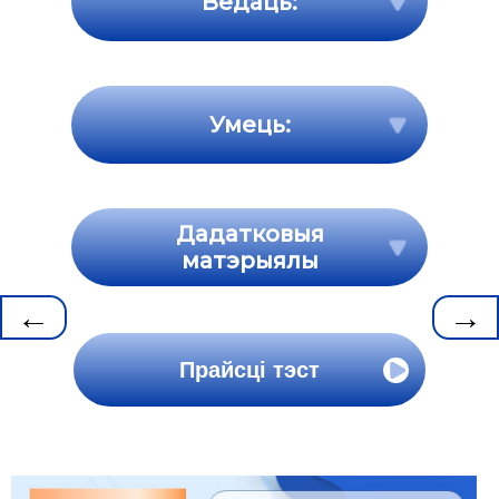
Ведаць:
Умець:
Дадатковыя
матэрыялы
←
→
Прайсці тэст