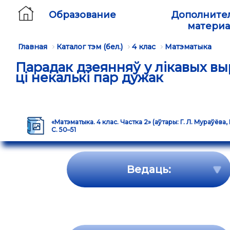
Образование
Дополните
матери
Главная
Каталог тэм (бел.)
4 клас
Матэматыка
Парадак дзеянняў у лікавых вы
ці некалькі пар дужак
«Матэматыка. 4 клас. Частка 2» (аўтары: Г. Л. Мураўёва,
С. 50–51
Ведаць: