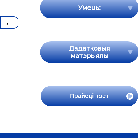
Умець:
←
Дадатковыя
матэрыялы
Прайсці тэст