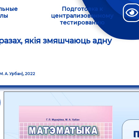
льные
Подготовка к
алы
централизованному
тестированию
разах, якія змяшчаюць адну
 М. А. Урбан), 2022