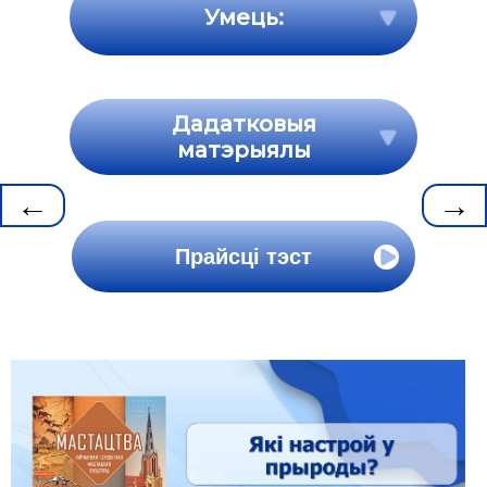
Умець:
Дадатковыя
матэрыялы
←
→
Прайсці тэст