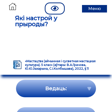
Меню
Які настрой у
прыроды?
«Мастацтва (айчынная і сусветная мастацкая
культура). 5 клас» (аўтары: В.А.Грачова,
Ю.Ю.Захарына, С.І.Колбышава), 2022, § 11
Ведаць: