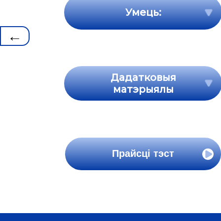
Умець:
←
Дадатковыя
матэрыялы
Прайсці тэст