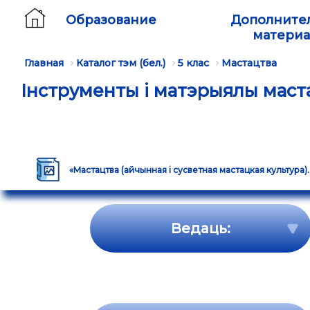
Образование
Дополните
матери
Главная
Каталог тэм (бел.)
5 клас
Мастацтва
Інструменты і матэрыялы маст
«Мастацтва (айчынная і сусветная мастацкая культура). 
Ведаць: