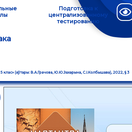
льные
Подготовка к
алы
централизованному
тестированию
ака
5 клас» (аўтары: В.А.Грачова, Ю.Ю.Захарына, С.І.Колбышава), 2022, § 3