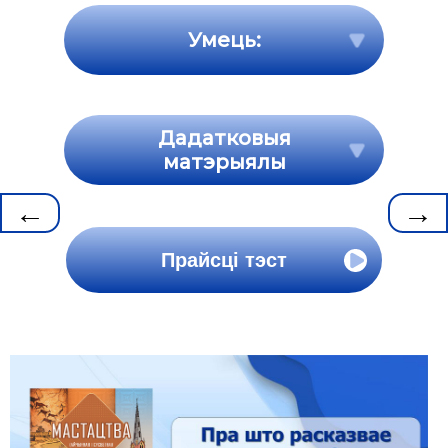
Умець:
Дадатковыя
матэрыялы
←
→
Прайсці тэст