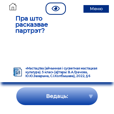
Меню
Пра што
расказвае
партрэт?
«Мастацтва (айчынная і сусветная мастацкая
культура). 5 клас» (аўтары: В.А.Грачова,
Ю.Ю.Захарына, С.І.Колбышава), 2022, § 6
Ведаць: