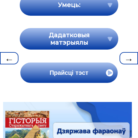
Умець:
Дадатковыя
матэрыялы
←
→
Прайсці тэст