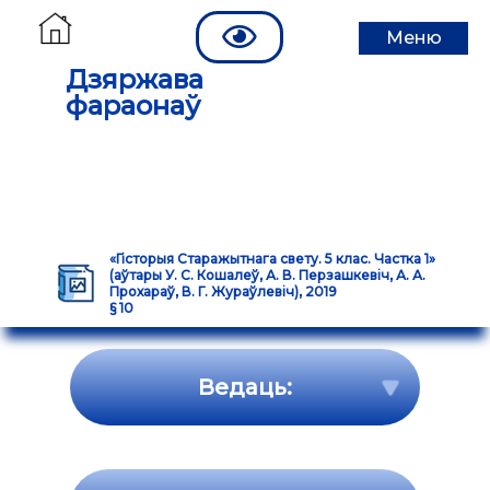
Меню
Дзяржава
фараонаў
«Гісторыя Старажытнага свету. 5 клас. Частка 1»
(аўтары У. С. Кошалеў, А. В. Перзашкевіч, А. А.
Прохараў, В. Г. Жураўлевіч), 2019
§ 10
Ведаць: