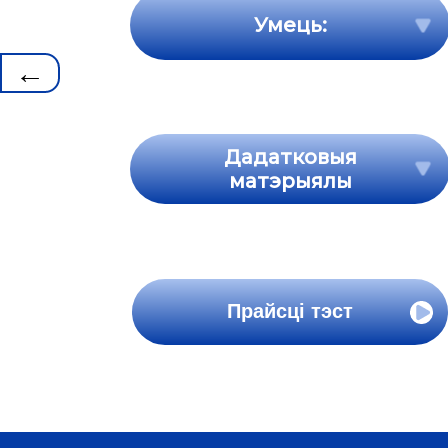
Умець:
←
Дадатковыя
матэрыялы
Прайсці тэст