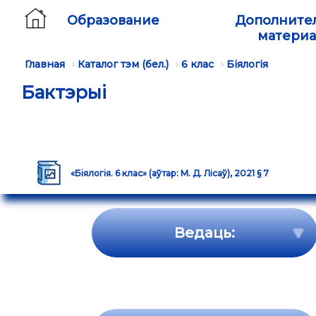
Образование
Дополните
матери
Главная
Каталог тэм (бел.)
6 клас
Біялогія
Бактэрыі
«Біялогія. 6 клас» (аўтар: М. Д. Лісаў), 2021 § 7
Ведаць: