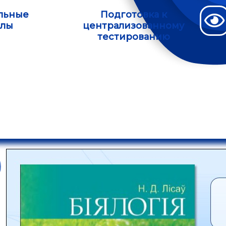
льные
Подготовка к
алы
централизованному
тестированию