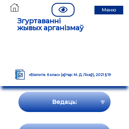
Меню
Згуртаванні
жывых арганізмаў
«Біялогія. 6 клас» (аўтар: М. Д. Лісаў), 2021 § 19
Ведаць: