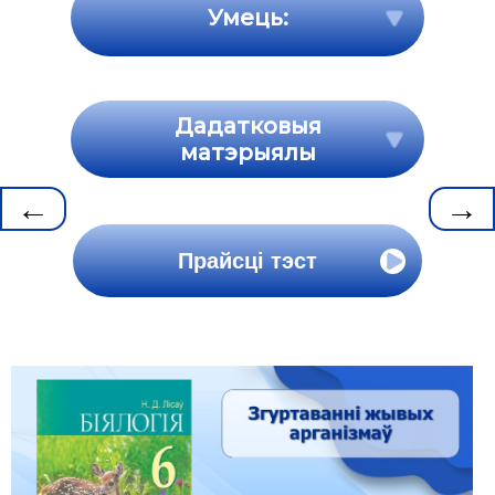
Умець:
Дадатковыя
матэрыялы
←
→
Прайсці тэст