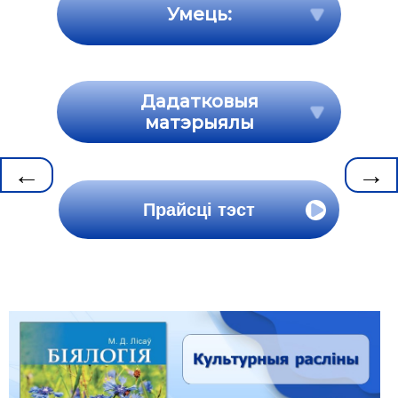
Умець:
Дадатковыя
матэрыялы
←
→
Прайсці тэст