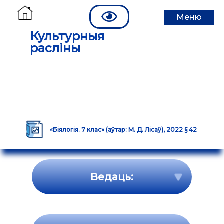
Меню
Культурныя
расліны
«Біялогія. 7 клас» (аўтар: М. Д. Лісаў), 2022 § 42
Ведаць: