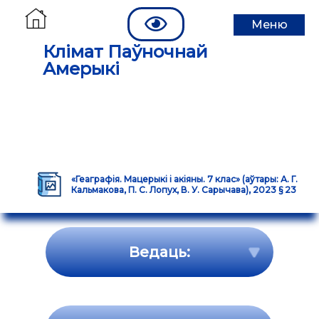
Меню
Клімат Паўночнай
Амерыкі
«Геаграфія. Мацерыкі і акіяны. 7 клас» (аўтары: А. Г.
Кальмакова, П. С. Лопух, В. У. Сарычава), 2023 § 23
Ведаць: