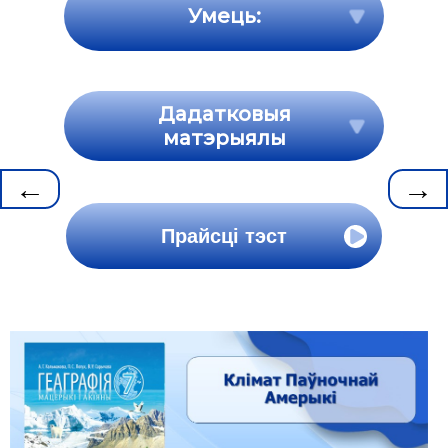
Умець:
Дадатковыя
матэрыялы
←
→
Прайсці тэст