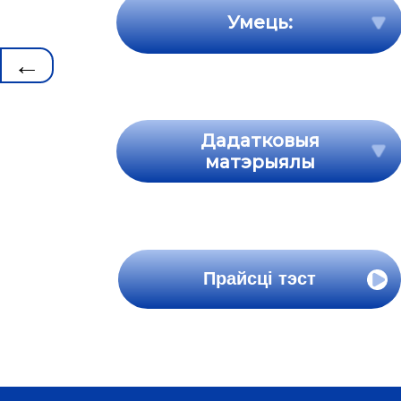
Умець:
←
Дадатковыя
матэрыялы
Прайсці тэст