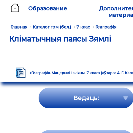
Образование
Дополните
матери
Главная
Каталог тэм (бел.)
7 клас
Геаграфія
Кліматычныя паясы Зямлі
«Геаграфія. Мацерыкі і акіяны. 7 клас» (аўтары: А. Г. Кал
Ведаць: