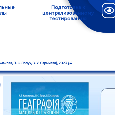
льные
Подготовка к
алы
централизованному
тестированию
ьмакова, П. С. Лопух, В. У. Сарычава), 2023 § 4