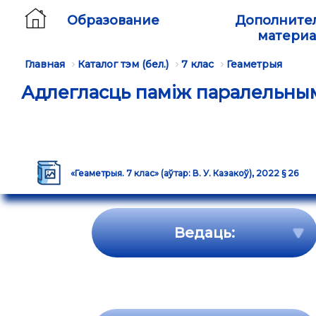
Образование
Дополните
матери
Главная
Каталог тэм (бел.)
7 клас
Геаметрыя
Адлегласць паміж паралельны
«Геаметрыя. 7 клас» (аўтар: В. У. Казакоў), 2022 § 26
Ведаць: