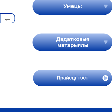
Умець:
←
Дадатковыя
матэрыялы
Прайсці тэст