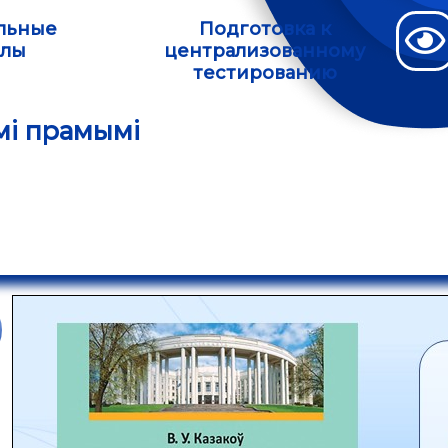
льные
Подготовка к
алы
централизованному
тестированию
мі прамымі