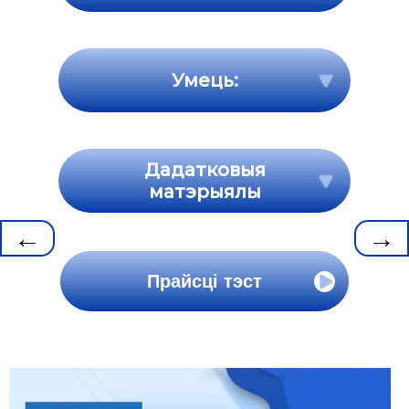
Умець:
Дадатковыя
матэрыялы
←
→
Прайсці тэст