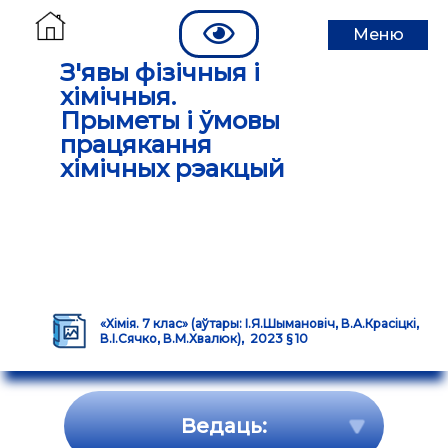
Меню
З'явы фізічныя і
хімічныя.
Прыметы і ўмовы
працякання
хімічных рэакцый
«Хімія. 7 клас» (аўтары: І.Я.Шымановіч, В.А.Красіцкі,
В.І.Сячко, В.М.Хвалюк), 2023 § 10
Ведаць: