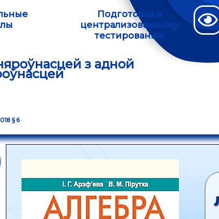
льные
Подготовка к
алы
централизованному
тестированию
 няроўнасцей з адной
роўнасцей
018 § 6