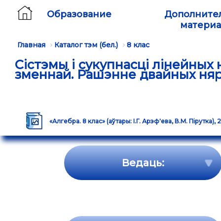
Образование
Дополните
матери
Главная
Каталог тэм (бел.)
8 клас
Сістэмы і сукупнасці лінейных
зменнай. Рашэнне двайных ня
«Алгебра. 8 клас» (аўтары: І.Г. Арэф'ева, В.М. Пірутка), 2
Ведаць: