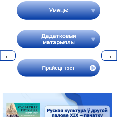
Умець:
Дадатковыя
матэрыялы
←
→
Прайсці тэст