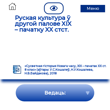
Меню
Руская культура ў
другой палове XIX
– пачатку XX стст.
«Сусветная гісторыя Новага часу, XIX – пачатак XX ст.
8 клас» (аўтары: У.С.Кошалеў, Н.У.Кошалева,
Н.В.Байдакова), 2018
Ведаць: