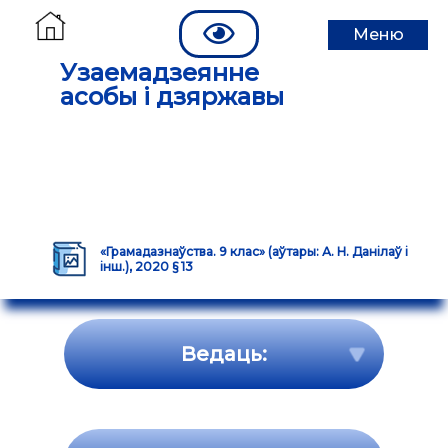
Меню
Узаемадзеянне
асобы і дзяржавы
«Грамадазнаўства. 9 клас» (аўтары: А. Н. Данілаў і
інш.), 2020 § 13
Ведаць: