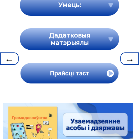
Умець:
Дадатковыя
матэрыялы
←
→
Прайсці тэст