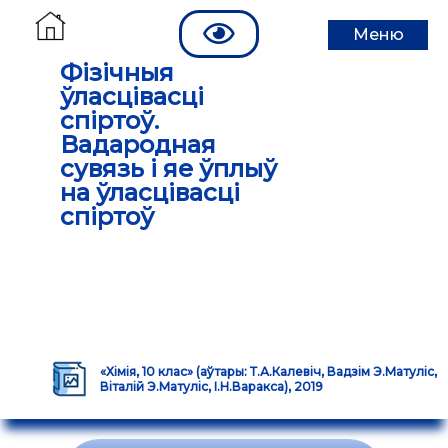
Меню
Фізічныя
ўласцівасці
спіртоў.
Вадародная
сувязь і яе ўплыў
на ўласцівасці
спіртоў
«Хімія, 10 клас» (аўтары: Т.А.Калевіч, Вадзім Э.Матуліс,
Віталій Э.Матуліс, І.Н.Варакса), 2019