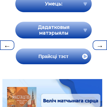
Умець:
Дадатковыя
матэрыялы
←
→
Прайсці тэст