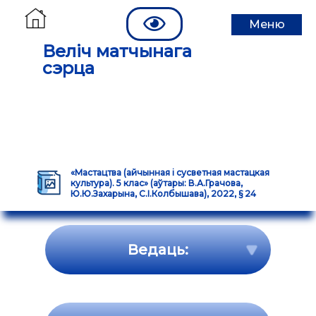
Меню
Веліч матчынага
сэрца
«Мастацтва (айчынная і сусветная мастацкая
культура). 5 клас» (аўтары: В.А.Грачова,
Ю.Ю.Захарына, С.І.Колбышава), 2022, § 24
Ведаць: